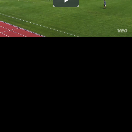
Přehrát
video