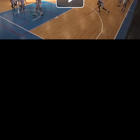
Přehrát
video