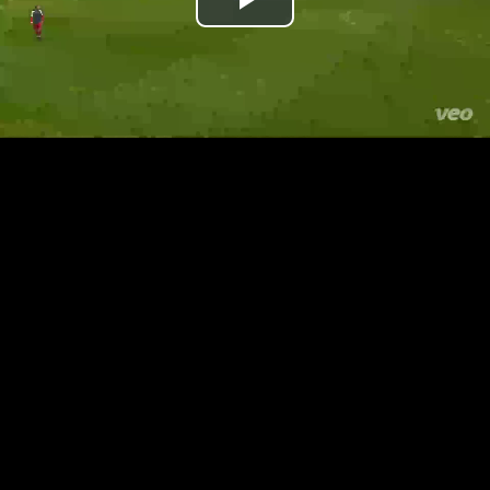
Přehrát
video