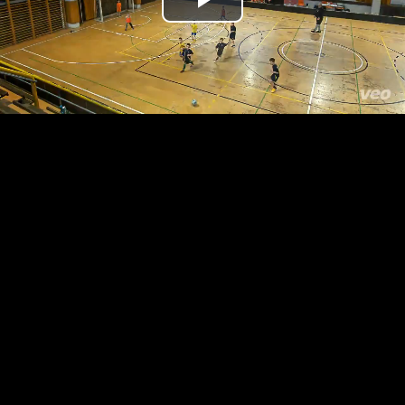
Přehrát
video