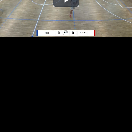
Přehrát
video