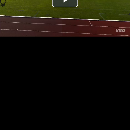
Přehrát
video