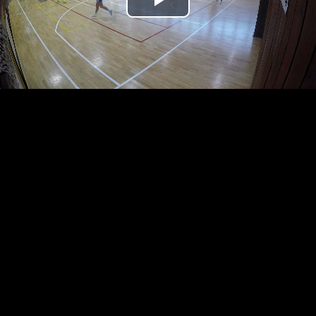
Přehrát
video