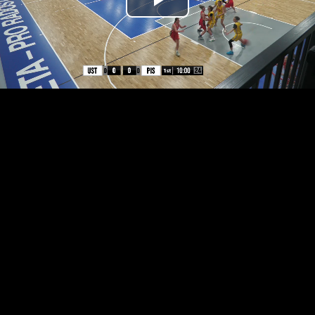
Přehrát
video