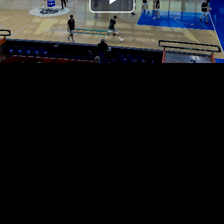
Přehrát
video