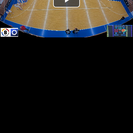
Přehrát
video