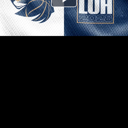
Přehrát
video