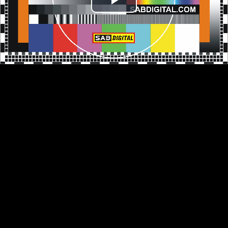
Přehrát
video