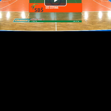
Přehrát
video