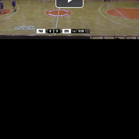
Přehrát
video