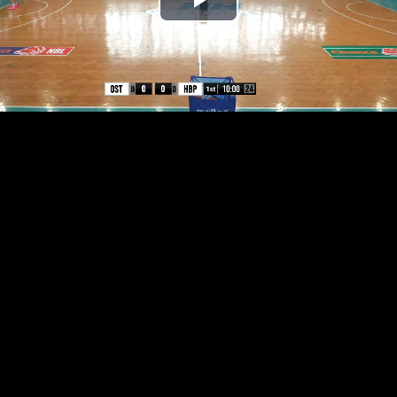
Přehrát
video