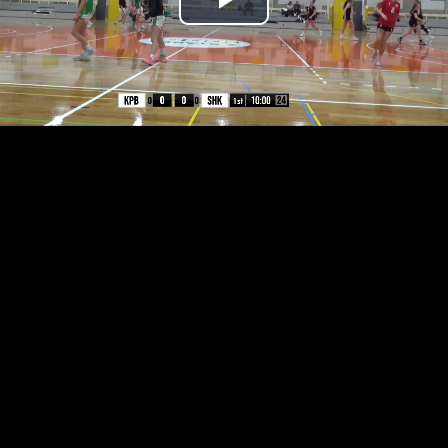
Přehrát
video