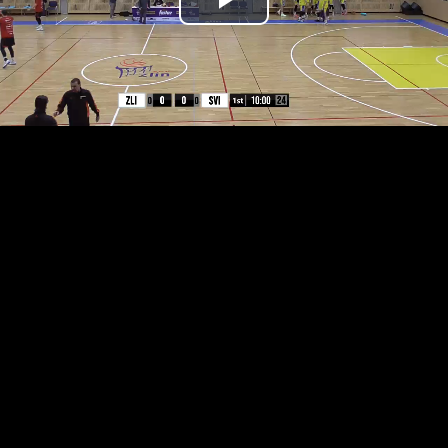
Přehrát
video