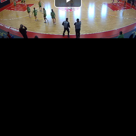
Přehrát
video