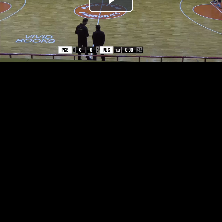
Přehrát
video