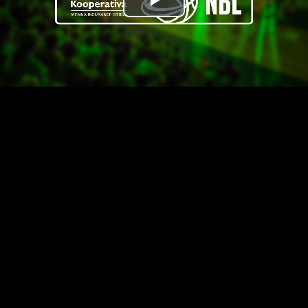
Přehrát
video