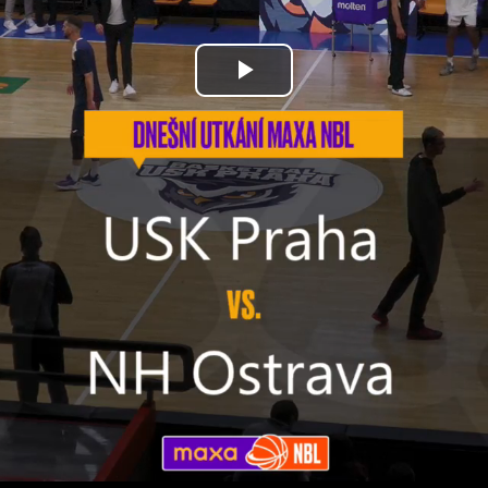
Přehrát
video