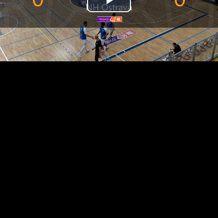
Přehrát
video