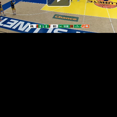
Přehrát
video