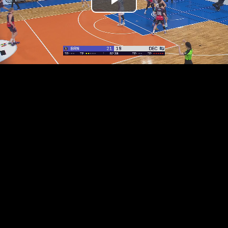
Přehrát
video