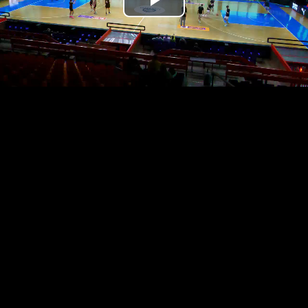
Přehrát
video