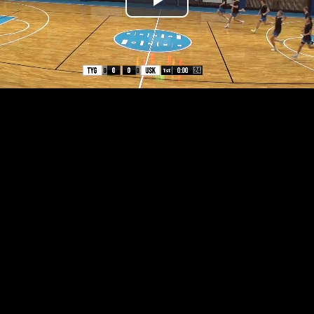
Přehrát
video